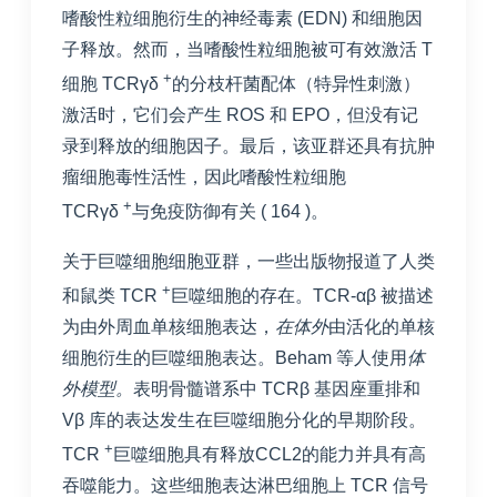
嗜酸性粒细胞衍生的神经毒素 (EDN) 和细胞因
子释放。然而，当嗜酸性粒细胞被可有效激活 T
+
细胞 TCRγδ
的分枝杆菌配体（特异性刺激）
激活时，它们会产生 ROS 和 EPO，但没有记
录到释放的细胞因子。最后，该亚群还具有抗肿
瘤细胞毒性活性，因此嗜酸性粒细胞
+
TCRγδ
与免疫防御有关 (
164
)。
关于巨噬细胞细胞亚群，一些出版物报道了人类
+
和鼠类 TCR
巨噬细胞的存在。TCR-αβ 被描述
为由外周血单核细胞表达，
在体外
由活化的单核
细胞衍生的巨噬细胞表达。Beham 等人使用
体
外模型。
表明骨髓谱系中 TCRβ 基因座重排和
Vβ 库的表达发生在巨噬细胞分化的早期阶段。
+
TCR
巨噬细胞具有释放CCL2的能力并具有高
吞噬能力。这些细胞表达淋巴细胞上 TCR 信号