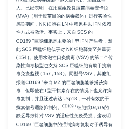
人。已经表明，在用重组改良痘苗病毒安卡拉
(MVA)（用于疫苗目的的病毒载体）进行实验性
感染期间，NK 细胞在 LN 中积累并以 IFN 依赖
性方式被激活。事实上，来自 SCS 的
+
CD169
巨噬细胞是主要的 I 型 IFN 产生者，因
此 SCS 巨噬细胞似乎对 NK 细胞募集至关重要
(
154
)。使用水泡性口炎病毒 (VSV) 的第二个传
染性病毒模型也支持 SCS 巨噬细胞有助于抗病
毒免疫监视 (
157
,
158
)。同型号VSV，其他组
+
报道CD169
来自 MZ 的巨噬细胞能够捕获病
毒，但即使在 I 型干扰素存在的情况下也允许病
毒复制，并且还过表达 Usp18，一种有效的干
CD169 +
扰素信号通路抑制剂。
细胞或
Usp18
的
缺乏导致针对 VSV 的适应性免疫受损，这表明
+
CD169
巨噬细胞中的强制病毒复制对于诱导有