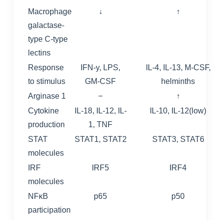
Macrophage
↓
↑
galactase-
type C-type
lectins
Response
IFN-y, LPS,
IL-4, IL-13, M-CSF,
to stimulus
GM-CSF
helminths
Arginase 1
−
↑
Cytokine
IL-18, IL-12, IL-
IL-10, IL-12(low)
production
1, TNF
STAT
STAT1, STAT2
STAT3, STAT6
molecules
IRF
IRF5
IRF4
molecules
NFκB
p65
p50
participation