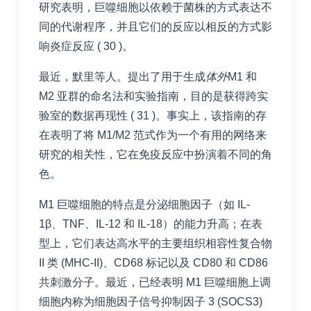
研究表明，巨噬细胞以依赖于菌株的方式表达不
同的代谢程序，并且它们的反应以相反的方式影
响炎症反应 (
30
)。
最近，默里等人。提出了用于生成
体外
M1 和
M2 亚群的命名法和实验指南，目的是获得跨实
验室的数据再现性 (
31
)。事实上，该指南的存
在表明了将 M1/M2 范式作为一个有用的网络来
研究的相关性，它在免疫反应中扮演着不同的角
色。
M1 巨噬细胞的特点是分泌细胞因子（如 IL-
1β、TNF、IL-12 和 IL-18）的能力升高；在表
型上，它们表达高水平的主要组织相容性复合物
II 类 (MHC-II)、CD68 标记以及 CD80 和 CD86
共刺激分子。最近，已经表明 M1 巨噬细胞上调
细胞内称为细胞因子信号抑制因子 3 (SOCS3)