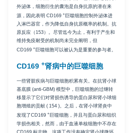
外泌体，细胞衍生的囊泡是自身抗原的潜在来
+
源，因此表明 CD169
巨噬细胞控制外泌体进
入淋巴器官，作为降低自身抗原概率的机制。抗
原反应（
153
）。尽管迄今为止，有利于产生和
维持免疫耐受的机制尚未完全阐明，但
+
CD169
巨噬细胞可以被认为是重要的参与者。
+
CD169
肾病中的巨噬细胞
一些肾脏疾病与巨噬细胞积累有关。在抗肾小球
基底膜 (anti-GBM) 模型中，巨噬细胞的过继转
移显示了它们对肾损伤诱导的蛋白尿和肾小球细
胞增殖的贡献 (
154
)。之后，在肾小球肾炎中
+
发现了CD169
巨噬细胞，并且与蛋白尿和组织
学损伤相关，然而，由于血液单核细胞中不存在
CD169 标志物，这项工作没有确定肾小球微环