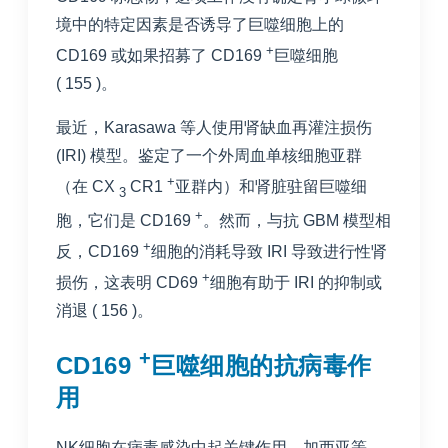
境中的特定因素是否诱导了巨噬细胞上的
+
CD169 或如果招募了 CD169
巨噬细胞
(
155
)。
最近，Karasawa 等人使用肾缺血再灌注损伤
(IRI) 模型。鉴定了一个外周血单核细胞亚群
+
（在 CX
CR1
亚群内）和肾脏驻留巨噬细
3
+
胞，它们是 CD169
。然而，与抗 GBM 模型相
+
反，CD169
细胞的消耗导致 IRI 导致进行性肾
+
损伤，这表明 CD69
细胞有助于 IRI 的抑制或
消退 (
156
)。
+
CD169
巨噬细胞的抗病毒作
用
NK细胞在病毒感染中起关键作用。加西亚等