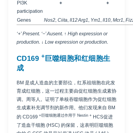
PI3K
+
+
participation
Genes
Nos2
,
Ciita
,
ll12
Arg1
,
Ym1
,
ll10
,
Mcr1
,
Fiz
‘+’ Present. ‘−’ Ausent.
↑
High expression or
production.
↓
Low expression or production
.
+
CD169
巨噬细胞和红细胞生
成
BM 是成人造血的主要部位，红系祖细胞在此发
育成红细胞，这一过程主要由促红细胞生成素协
调。周等人。证明了单核吞噬细胞作为促红细胞
生成素补充调节剂的新作用。他们发现来自 BM
+巨噬细胞通过作用于 Nestin
+
的 CD169
HCS促进
了造血干细胞 (HSC) 的保留，这表明巨噬细胞