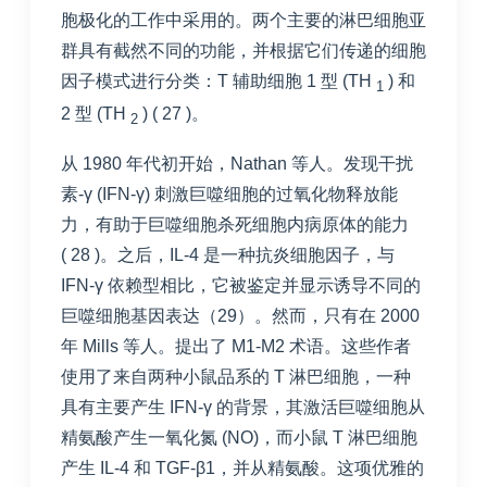
胞极化的工作中采用的。两个主要的淋巴细胞亚
群具有截然不同的功能，并根据它们传递的细胞
因子模式进行分类：T 辅助细胞 1 型 (TH
) 和
1
2 型 (TH
) (
27
)。
2
从 1980 年代初开始，Nathan 等人。发现干扰
素-γ (IFN-γ) 刺激巨噬细胞的过氧化物释放能
力，有助于巨噬细胞杀死细胞内病原体的能力
(
28
)。之后，IL-4 是一种抗炎细胞因子，与
IFN-γ 依赖型相比，它被鉴定并显示诱导不同的
巨噬细胞基因表达（
29
）。然而，只有在 2000
年 Mills 等人。提出了 M1-M2 术语。这些作者
使用了来自两种小鼠品系的 T 淋巴细胞，一种
具有主要产生 IFN-γ 的背景，其激活巨噬细胞从
精氨酸产生一氧化氮 (NO)，而小鼠 T 淋巴细胞
产生 IL-4 和 TGF-β1，并从精氨酸。这项优雅的