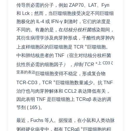
传导所必需的分子，例如 ZAP70、LAT、Fyn
和 Lck；然而，当巨噬细胞接受决定不同巨噬细
胞极化的 IL-4 或 IFN-γ 刺激时，它们的浓度是
不同的。有趣的是，在
结核分枝杆菌
感染期间，
其衍生病理学涉及肉芽肿形成，干酪性肉芽肿内
+
上皮样细胞区的巨噬细胞是 TCR
巨噬细胞。
中和肺结核患者的 TNF（宿主对结核分枝杆菌
+上 CD3 ζ
抗性所必需的细胞因子
） ，抑制 TCR
亚基的表达
巨噬细胞变得不稳定，形成复合物
+
TCR-CD3，TCR
巨噬细胞数量减少。抗 TNF
治疗也与肉芽肿解体和 CCL2 表达降低有关，
因此表明 TNF 是巨噬细胞上 TCRαβ 表达的调
节剂 (
165
)。
最近，Fuchs 等人。据报道，在小鼠和人类动脉
+
粥样硬化病变中，都有 TCRαβ
巨噬细胞的积