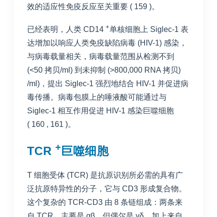
效的适应性免疫反应至关重要 (
159
)。
+
已经表明，人类 CD14
单核细胞上 Siglec-1 表
达增加以响应人类免疫缺陷病毒 (HIV-1) 感染，
与病毒载量相关，病毒载量范围从检测不到
(<50 拷贝/ml) 到未抑制 (>800,000 RNA 拷贝)
/ml)，提出 Siglec-1 强烈地结合 HIV-1 并促进病
毒传播。病毒包膜上的唾液酸可能通过与
Siglec-1 相互作用促进 HIV-1 感染巨噬细胞
(
160
,
161
)。
+
TCR
巨噬细胞
T 细胞受体 (TCR) 是抗原识别所必需的具有广
泛抗原特异性的分子，它与 CD3 形成复合物。
这个复杂的 TCR-CD3 由 8 条链组成：两条来
自 TCR，主要是 αβ，但偶尔是 γδ，加上来自