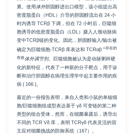
累。使用
体外
胆固醇进出口模型，该小组提出高
密度脂蛋白（HDL）介导的胆固醇流出在 24 小
时内诱导 TCRβ 下调，但在 72 小时后，巨噬细
胞诱导的低密度脂蛋白（LDL）摄入人颈动脉病
变中TCRβ链的变化。因此，胆固醇输入/输出被
+存在的
确定为巨噬细胞-TCRβ 库表达和 TCRαβ
有效
体外调节剂。
巨噬细胞被认为是动脉粥样硬
化的新特征，代表了一种新的分子靶点，用于诊
断和治疗胆固醇在病理生理学中起主要作用的疾
病 (
166
)。
最近的一份报告表明，来自人类和小鼠的单核细
胞/巨噬细胞组成型表达基于 γδ 可变链的第二种
类型的组合受体，然而，在细菌暴露后，诱导出
不同的 TCR Vδ 库，表明 TCRγδ 代表灵活的宿
主应对细菌挑战的防御系统（
167
）。