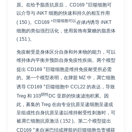
+
原。在给予脂质抗原后， CD169
巨噬细胞可
以介导与 iNKT 细胞的快速和持久的相互作用
+巨噬细胞可以
(
150
)。CD169
在体内
诱导 iNKT
细胞的类似强烈活化，使用装饰有聚糖的脂质体
(
151
)。
免疫耐受是身体区分自身和外来物的能力，可以
维持体内平衡并预防自身免疫性疾病。两个模型
+
提出 CD169
巨噬细胞是维持免疫耐受所必需
的。第一个模型表明，在脾脏 MZ 中，凋亡细胞
+
诱导 CD169
巨噬细胞中 CCL22 的表达，导致
阴性
Treg 和 103
DC 亚群的快速滤泡积累。因
此，募集的 Treg 在由专业抗原呈递细胞呈递或
呈组成性自身抗原呈递以维持耐受性刺激时，可
被凋亡细胞抗原激活 (
152
)。第二个模型提出
+
CD169
来自淋巴结或脾脏的巨噬细胞负责捕获