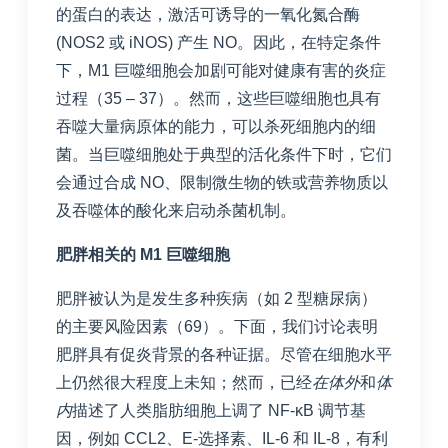
的蛋白的表达，激活可诱导的一氧化氮合酶
(NOS2 或 iNOS) 产生 NO。因此，在特定条件
下，M1 巨噬细胞会加剧可能对健康有害的炎症
过程（
35
–
37
）。然而，这些巨噬细胞也具有
吞噬大量病原体的能力，可以杀死细胞内的细
菌。当巨噬细胞处于典型的活化条件下时，它们
会通过合成 NO、限制微生物的铁或营养物质以
及吞噬体的酸化来启动杀菌机制。
肥胖相关的 M1 巨噬细胞
肥胖被认为是发生多种疾病（如 2 型糖尿病）
的主要风险因素（
69
）。下面，我们讨论表明
肥胖具有促炎背景的各种证据。尽管在细胞水平
上仍然很大程度上未知；然而，已经
在体外
和
体
内
描述了人类脂肪细胞上调了 NF-κB 调节基
因，例如 CCL2、E-选择素、IL-6 和 IL-8，有利