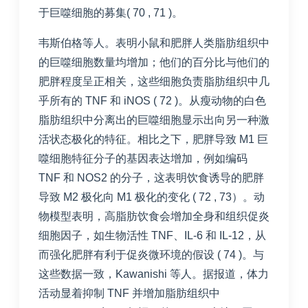
于巨噬细胞的募集(
70
,
71
)。
韦斯伯格等人。表明小鼠和肥胖人类脂肪组织中
的巨噬细胞数量均增加；他们的百分比与他们的
肥胖程度呈正相关，这些细胞负责脂肪组织中几
乎所有的 TNF 和 iNOS (
72
)。从瘦动物的白色
脂肪组织中分离出的巨噬细胞显示出向另一种激
活状态极化的特征。相比之下，肥胖导致 M1 巨
噬细胞特征分子的基因表达增加，例如编码
TNF 和 NOS2 的分子，这表明饮食诱导的肥胖
导致 M2 极化向 M1 极化的变化 (
72
,
73
）。动
物模型表明，高脂肪饮食会增加全身和组织促炎
细胞因子，如生物活性 TNF、IL-6 和 IL-12，从
而强化肥胖有利于促炎微环境的假设 (
74
)。与
这些数据一致，Kawanishi 等人。据报道，体力
活动显着抑制 TNF 并增加脂肪组织中