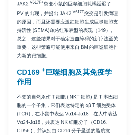
V617F+
JAK2
突变小鼠的巨噬细胞耗竭延迟了
V617F
PV 的出现，并提出 JAK2
突变是引发病理
的原因，而且还需要应激红细胞生成巨噬细胞支
持活性 (SEMA)
体内
红系表型的表现（
149
）。
总之，这些结果对于确定造血障碍的新疗法至关
重要，这些策略可能使用来自 BM 的巨噬细胞作
为新的靶细胞。
+
CD169
巨噬细胞及其免疫学
作用
不变的自然杀伤 T 细胞 (iNKT 细胞) 是 T 淋巴细
胞的一个子集，它们表达特定的 αβ T 细胞受体
(TCR)，在小鼠中表达 Vα14-Jα18，在人中表达
Vα24-Jα18，共表达 NK 细胞分子（CD16、
CD56 )，并识别由 CD1d 分子呈递的脂质抗