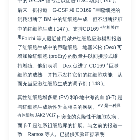
中的 G-CSF 信号足以促进 HSC 动员 (
146
)。
+
后来，据报道，G-CSF 和 CD169
巨噬细胞的
消耗阻断了 BM 中的红细胞生成，但不阻断脾脏
+的相关作
中的红细胞生成 (
147
)。支持CD169
用
Falchi 等人最近使用
体外
红细胞应激模型报道
了红细胞生成中的巨噬细胞，地塞米松 (Dex) 可
增加原红细胞 (proEry) 的数量并以间接形式维
+
持增殖。他们表明，Dex 促进了 CD169
巨噬
细胞的成熟，并指示发挥它们的红细胞功能，从
而充当应激红细胞生成的调节剂 (
148
)。
真性红细胞增多症 (PV) 和β-地中海贫血 (β-T) 是
PV 是一种具
与红细胞生成活性升高相关的疾病。
有体细胞 JAK2 V617
F 突变的克隆性干细胞疾病，
而 β-T 是红系祖细胞库的扩展。与之前的报道一
致，Ramos 等人。已提供实验证据表明