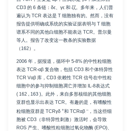
CD3 的 6 条链：δϵ、γϵ 和 ζζ。多年来，人们普
遍认为 TCR 表达是 T 细胞独有的。然而，没有
报告提供明确或系统的实验证据表明与 T 细胞
谱系不同的其他白细胞不能表达 TCR。普尔曼
等人。报告了改变这一教条的实验数据
（
162
）。
2006 年，据报道，循环中 5-8% 的中性粒细胞
表达 TCR-αβ 复合物，包括 CD3 和个体特异性
TCR Vαβ 库，CD3 依赖性 TCR 信号在中性粒
细胞中的参与抑制细胞凋亡并增加 IL-8表达式
(
162
,
163
)。此外，来自多形核组的其他细胞
亚群也显示出表达 TCR。有趣的是，有嗜酸性
+
–
粒细胞亚群是 TCRγδ
和 TCRαβ
，当这些细
胞被 CD3（非特异性刺激）激活时，会导致
ROS 产生、嗜酸性粒细胞过氧化物酶 (EPO)、