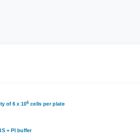
6
ty of 6 x 10
cells per plate
BS + PI buffer