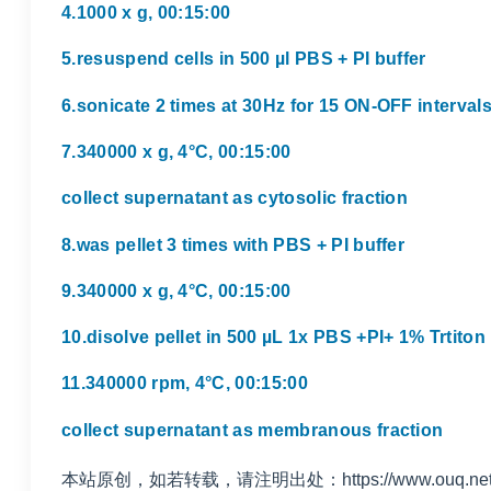
4.1000 x g, 00:15:00
5.resuspend cells in 500 µl PBS + PI buffer
6.sonicate 2 times at 30Hz for 15 ON-OFF intervals 
7.340000 x g, 4°C, 00:15:00
collect supernatant as cytosolic fraction
8.was pellet 3 times with PBS + PI buffer
9.340000 x g, 4°C, 00:15:00
10.disolve pellet in 500 µL 1x PBS +PI+ 1% Trtiton
11.340000 rpm, 4°C, 00:15:00
collect supernatant as membranous fraction
本站原创，如若转载，请注明出处：https://www.ouq.net/1