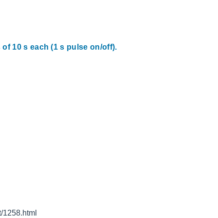
of 10 s each (1 s pulse on/off).
258.html