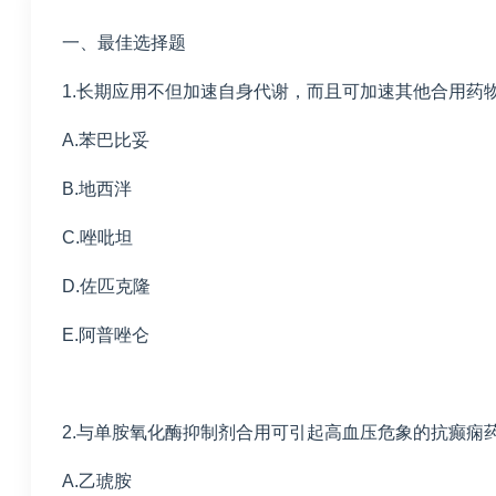
一、最佳选择题
1.长期应用不但加速自身代谢，而且可加速其他合用药
A.苯巴比妥
B.地西泮
C.唑吡坦
D.佐匹克隆
E.阿普唑仑
2.与单胺氧化酶抑制剂合用可引起高血压危象的抗癫痫
A.乙琥胺