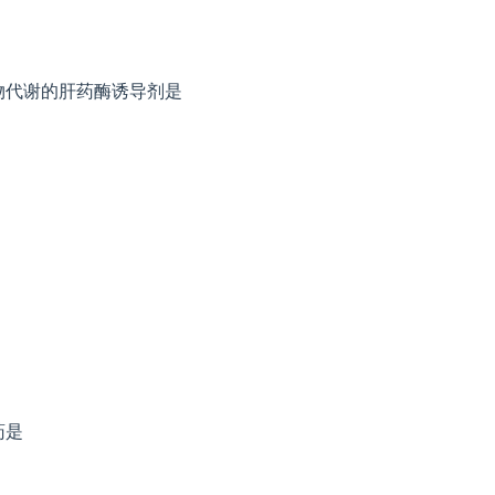
物代谢的肝药酶诱导剂是
药是