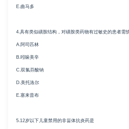
E.曲马多
4.具有类似磺胺结构，对磺胺类药物有过敏史的患者需
A.阿司匹林
B.吲哚美辛
C.双氯芬酸钠
D.美托洛尔
E.塞来昔布
5.12岁以下儿童禁用的非甾体抗炎药是