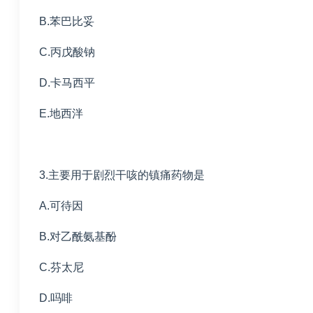
B.苯巴比妥
C.丙戊酸钠
D.卡马西平
E.地西泮
3.主要用于剧烈干咳的镇痛药物是
A.可待因
B.对乙酰氨基酚
C.芬太尼
D.吗啡