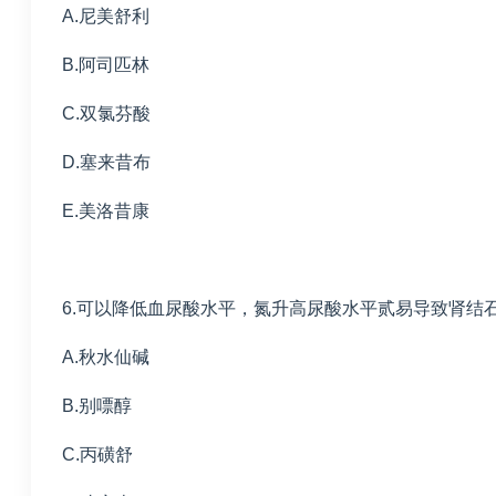
A.尼美舒利
B.阿司匹林
C.双氯芬酸
D.塞来昔布
E.美洛昔康
6.可以降低血尿酸水平，氮升高尿酸水平贰易导致肾结
A.秋水仙碱
B.别嘌醇
C.丙磺舒