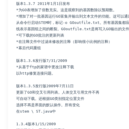
版本1.3.7 2011年1月1日发布
*为GO表增加了倍数充实。这是观察到的基因数除以预期数。
*增加了对一批基因运行GO富集并输出到文本文件的功能。这可以通
从命令行启动STEM时，标记-o GOoutfile.txt。所有基因
线表示基因组之间的断裂。GOoutfile.txt是将写入GO输出的文件
*可下载的GO批注的更新列表
*在注释文件中过滤未修改的注释（影响很小比例的注释）
*幕后代码重组
版本1.3.6发行版7/31/2009
*从基于ftp的家谱中更改注释下载
以http修复连接问题。
版本1.3.5发行版2009年7月11日
更新了GO和交叉引用列表。人体交叉引用文件不再
可自动下载。还根据GO类别指定位置文件
选择不再是界面的默认操作。所有变化
在stem \ ST.java中
1.3.4版本1/15/2009