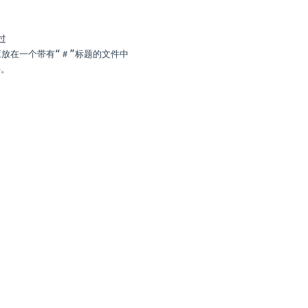
过
集都应放在一个带有“＃”标题的文件中
。  