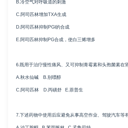
B.冷空气对呼吸道的刺激
C.阿司匹林增加TXA生成
D.阿司匹林抑制PGI的合成
E.阿司匹林抑制PG合成，使白三烯增多
6.既用于治疗慢性痛风、又可抑制青霉素和头孢菌素在
A.秋水仙碱 B.别嘌醇
C.阿司匹林 D.丙磺舒 E.萘普生
7.下述药物中使用后应避免从事高空作业、驾驶汽车等
A.沙丁胺醇 B.苯丙哌林 C.孟鲁司特