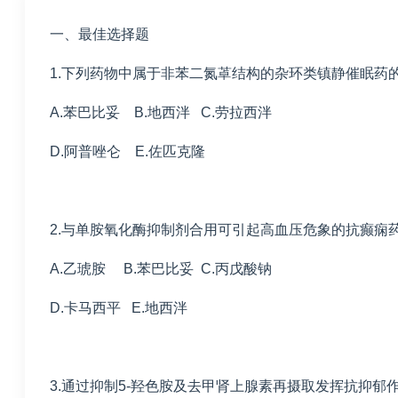
一、最佳选择题
1.下列药物中属于非苯二氮䓬结构的杂环类镇静催眠药
A.苯巴比妥 B.地西泮 C.劳拉西泮
D.阿普唑仑 E.佐匹克隆
2.与单胺氧化酶抑制剂合用可引起高血压危象的抗癫痫
A.乙琥胺 B.苯巴比妥 C.丙戊酸钠
D.卡马西平 E.地西泮
3.通过抑制5-羟色胺及去甲肾上腺素再摄取发挥抗抑郁