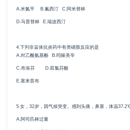
A.米氮平 B.氟西汀 C.阿米替林
D.马普替林 E.瑞波西汀
4.下列非甾体抗炎药中有类磺胺反应的是
A.对乙酰氨基酚 B.吲哚美辛
C.布洛芬 D.双氯芬酸
E.塞来昔布
5.女，32岁，因气候突变。感到头痛，鼻塞，体温37
A.阿司匹林过量