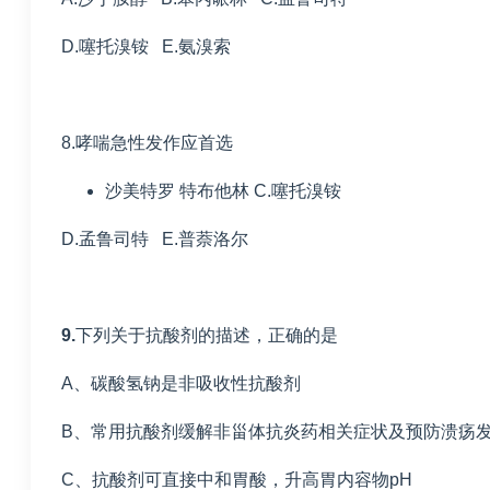
D.噻托溴铵 E.氨溴索
8.哮喘急性发作应首选
沙美特罗 特布他林 C.噻托溴铵
D.孟鲁司特 E.普萘洛尔
9.
下列关于抗酸剂的描述，正确的是
A、碳酸氢钠是非吸收性抗酸剂
B、常用抗酸剂缓解非甾体抗炎药相关症状及预防溃疡
C、抗酸剂可直接中和胃酸，升高胃内容物pH